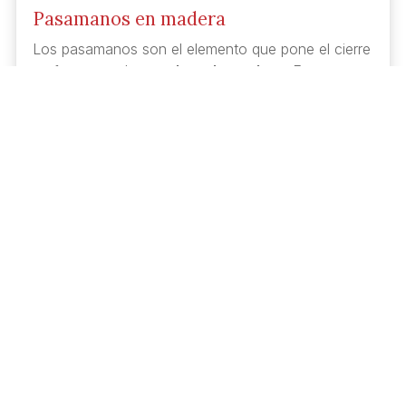
Pasamanos en madera
Los pasamanos son el elemento que pone el cierre
perfecto a toda
escalera de madera
. Estos
productos se desarrollan teniendo en cuenta el
diseño de la misma, logrando así un acabado
homogéneo.
De la misma forma,
acondicionamos los
materiales y los colores
a las escaleras, en caso
de que se implementen a escaleras ya presentes
en el inmueble.